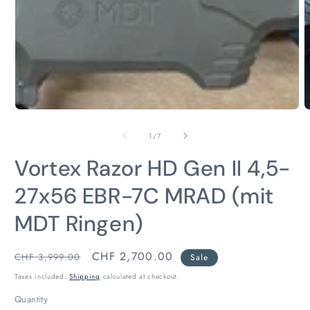
of
1
/
7
Vortex Razor HD Gen II 4,5-
27x56 EBR-7C MRAD (mit
MDT Ringen)
Regular
Sale
CHF 2,700.00
CHF 3,999.00
Sale
price
price
Taxes included.
Shipping
calculated at checkout.
Quantity
Quantity