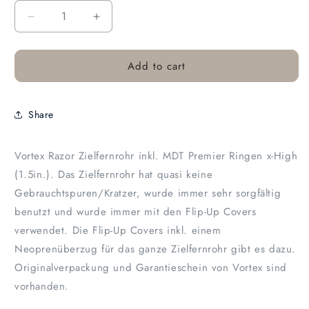
Decrease
Increase
quantity
quantity
for
for
Add to cart
Vortex
Vortex
Razor
Razor
HD
HD
Gen
Gen
Share
II
II
4,5-
4,5-
27x56
27x56
Vortex Razor Zielfernrohr inkl. MDT Premier Ringen x-High
EBR-
EBR-
(1.5in.). Das Zielfernrohr hat quasi keine
7C
7C
Gebrauchtspuren/Kratzer, wurde immer sehr sorgfältig
MRAD
MRAD
(mit
(mit
benutzt und wurde immer mit den Flip-Up Covers
MDT
MDT
verwendet. Die Flip-Up Covers inkl. einem
Ringen)
Ringen)
Neoprenüberzug für das ganze Zielfernrohr gibt es dazu.
Originalverpackung und Garantieschein von Vortex sind
vorhanden.